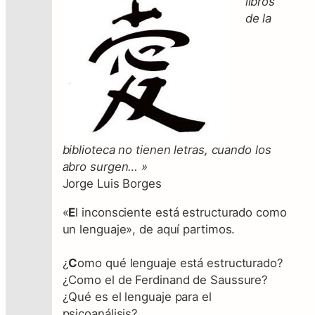
libros
de la
biblioteca no tienen letras, cuando los
abro surgen… »
Jorge Luis Borges
«
E
l inconsciente está estructurado como
un lenguaje», de aquí partimos.
¿
C
omo qué lenguaje está estructurado?
¿Como
el de Ferdinand de Saussure?
¿Qué es el lengua
je para el
psicoanálisis?