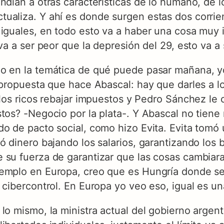
ndían a otras características de lo humano, de 
ualiza. Y ahí es donde surgen estas dos corrie
 iguales, en todo esto va a haber una cosa muy
a a ser peor que la depresión del 29, esto va a se
o en la temática de qué puede pasar mañana, yo
a propuesta que hace Abascal: hay que darles a l
a los ricos rebajar impuestos y Pedro Sánchez le
tos? -Negocio por la plata-. Y Abascal no tiene 
do de pacto social, como hizo Evita. Evita tomó
ó dinero bajando los salarios, garantizando los
 su fuerza de garantizar que las cosas cambiaran
jemplo en Europa, creo que es Hungría donde se
 cibercontrol. En Europa yo veo eso, igual es un
o mismo, la ministra actual del gobierno argentin