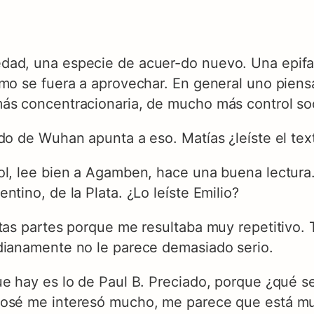
dad, una especie de acuer-do nuevo. Una epifan
smo se fuera a aprovechar. En general uno piens
ás concentracionaria, de mucho más control soc
ado de Wuhan apunta a eso. Matías ¿leíste el te
ol, lee bien a Agamben, hace una buena lectura
ntino, de la Plata. ¿Lo leíste Emilio?
rtas partes porque me resultaba muy repetitivo
dianamente no le parece demasiado serio.
ue hay es lo de Paul B. Preciado, porque ¿qué s
osé me interesó mucho, me parece que está muy 