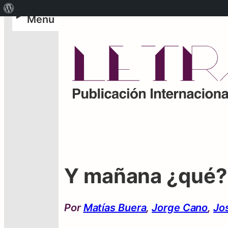
Acerca
Menu
de
WordPress
Y mañana ¿qué?
Por
Matías Buera
,
Jorge Cano
,
Jo