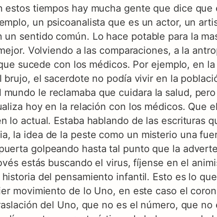
En estos tiempos hay mucha gente que dice que 
emplo, un psicoanalista que es un actor, un arti
n un sentido común. Lo hace potable para la ma
a mejor. Volviendo a las comparaciones, a la antr
 lo que sucede con los médicos. Por ejemplo, en 
 brujo, el sacerdote no podía vivir en la poblaci
mundo le reclamaba que cuidara la salud, pero n
ualiza hoy en la relación con los médicos. Que 
en lo actual. Estaba hablando de las escrituras 
a, la idea de la peste como un misterio una fu
puerta golpeando hasta tal punto que la adverte
movés estás buscando el virus, fíjense en el anim
historia del pensamiento infantil. Esto es lo qu
uier movimiento de lo Uno, en este caso el coron
traslación del Uno, que no es el número, que no