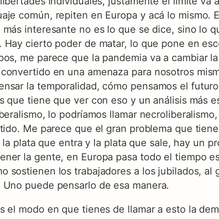
ibertades individuales, justamente el límite va 
aje común, repiten en Europa y acá lo mismo. Es
más interesante no es lo que se dice, sino lo qu
 Hay cierto poder de matar, lo que pone en esc
rpos, me parece que la pandemia va a cambiar l
 convertido en una amenaza para nosotros mism
ensar la temporalidad, cómo pensamos el futuro
s que tiene que ver con eso y un análisis más e
beralismo, lo podríamos llamar necroliberalismo,
ntido. Me parece que el gran problema que tiene
n la plata que entra y la plata que sale, hay un 
ner la gente, en Europa pasa todo el tiempo es
 sostienen los trabajadores a los jubilados, al
. Uno puede pensarlo de esa manera.
s el modo en que tienes de llamar a esto la dem