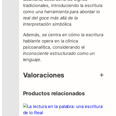
a
tradicionales, introduciendo la escritura
e
como
una herramienta para abordar lo
s
real del goce más allá de la
c
interpretación simbólica.
r
Además, se centra en cómo
la escritura
i
hablante
opera en la clínica
t
psicoanalítica, considerando el
u
inconsciente estructurado como un
r
lenguaje
.
a
h
a
Valoraciones
b
l
a
0 valoraciones en
Productos relacionados
n
Psicoanálisis: los
t
nuevos signos. La
e