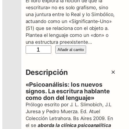
El libro explora la noción de que la
«escritura» no es solo grafismo, sino
una juntura entre lo Real y lo Simbólico,
actuando como un «Significante-Uno»
(S1) que se relaciona con el objeto a.
Plantea el lenguaje como un «don» o
una estructura preexistente…
P
Añadir al carrito
s
i
c
Descripción
o
a
«Psicoanálisis: los nuevos
n
signos. La escritura hablante
como don del lenguaje»
á
l
Prólogo escrito por J. L. Slimobich, J.L
i
Juresa y Pedro Muerza. Ed. Atuel
s
Colección Letrahora. Bs Aires 2009. En
i
el se
aborda la clínica psicoanalítica