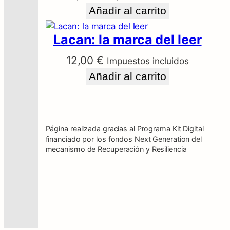
a
Añadir al carrito
n
t
Lacan: la marca del leer
i
d
12,00
€
Impuestos incluidos
a
Nombre
Añadir al carrito
d
Correo electrónico
Página realizada gracias al Programa Kit Digital
Guarda mi nombre, correo electrónico
financiado por los fondos Next Generation del
mecanismo de Recuperación y Resiliencia
y web en este navegador para la
próxima vez que comente.