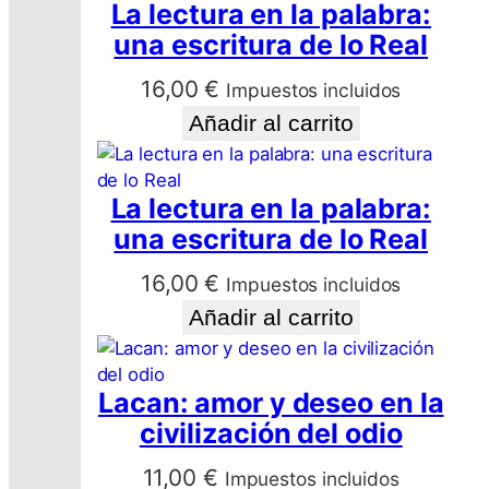
c
La lectura en la palabra:
escritura hablante
o
una escritura de lo Real
como don del
m
o
lenguaje
16,00
€
Impuestos incluidos
d
Añadir al carrito
o
Sé el primero en valorar
n
d
“Psicoanálisis: los nuevos
La lectura en la palabra:
e
signos. La escritura
una escritura de lo Real
l
l
hablante como don del
16,00
€
Impuestos incluidos
e
lenguaje”
n
Añadir al carrito
g
Tu dirección de correo electrónico no
u
será publicada.
Los campos obligatorios
a
Lacan: amor y deseo en la
están marcados con
*
j
civilización del odio
Tu puntuación
*
e
Tu valoración
*
c
11,00
€
Impuestos incluidos