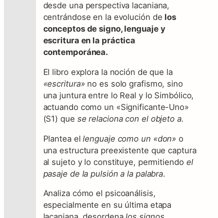
s
desde una perspectiva lacaniana,
:
centrándose en la evolución de
los
l
conceptos de signo, lenguaje y
o
escritura en la práctica
s
contemporánea.
n
El libro explora la noción de que la
u
«escritura»
no es solo grafismo, sino
e
una juntura entre lo Real y lo Simbólico,
v
actuando como un «Significante-Uno»
o
(S1) que
se relaciona con el objeto a.
s
s
Plantea el
lenguaje como un «don»
o
i
una estructura preexistente que captura
g
al sujeto y lo constituye, permitiendo
el
n
pasaje de la pulsión a la palabra
.
o
s
Analiza cómo el psicoanálisis,
.
especialmente en su última etapa
L
lacaniana, desordena
los signos